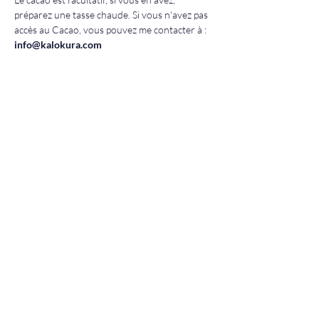
préparez une tasse chaude. Si vous n'avez pas 
accès au Cacao, vous pouvez me contacter à : 
info@kalokura.com
Et si vous souhaitez participer sans Cacao, 
prenez simplement une boisson chaude 
nourrissante de votre choix (eau, infusion de 
plantes, lait au lait, etc.).
FUSEAU HORAIRE : 
10h00 CET Suisse
Share this event
NEWSLETTER SUBSCRITION