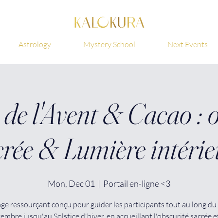
Astrology
Mystery School
Next Events
 de l'Avent & Cacao : 
crée & Lumière intérie
Mon, Dec 01
  |  
Portail en-ligne <3
ge ressourçant conçu pour guider les participants tout au long du
embre jusqu'au Solstice d'hiver, en accueillant l'obscurité sacrée e