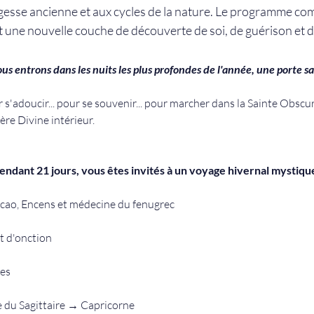
agesse ancienne et aux cycles de la nature. Le programme com
 une nouvelle couche de découverte de soi, de guérison et d'
us entrons dans les nuits les plus profondes de l'année, une porte s
r s'adoucir... pour se souvenir... pour marcher dans la Sainte Obscu
ère Divine intérieur.
endant 21 jours, vous êtes invités à un voyage hivernal mystique
acao, Encens et médecine du fenugrec
t d'onction
es
e du Sagittaire → Capricorne