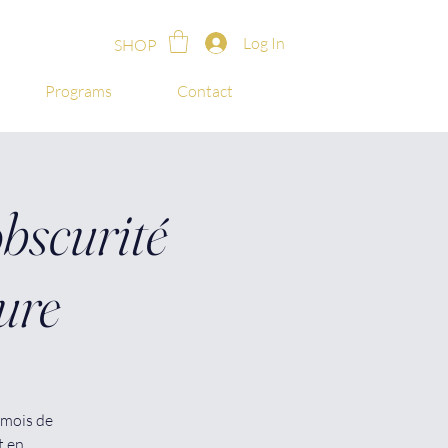
Log In
SHOP
Programs
Contact
obscurité
ure
 mois de
t en