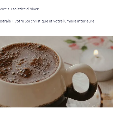
ce au solstice d'hiver
strale + votre Soi christique et votre lumière intérieure