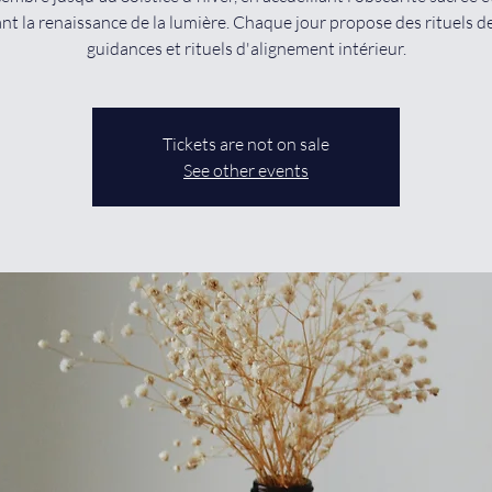
nt la renaissance de la lumière. Chaque jour propose des rituels d
guidances et rituels d'alignement intérieur.
Tickets are not on sale
See other events