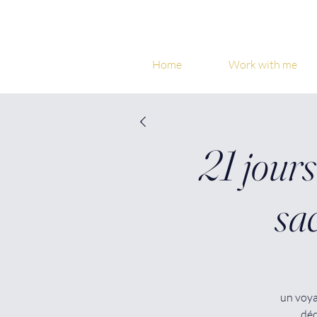
Home
Work with me
21 jours
sa
un voya
déc