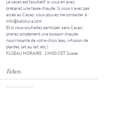
Le cacao est facultatif, si vous en avez, 
préparez une tasse chaude. Si vous n'avez pas 
accès au Cacao, vous pouvez me contacter à : 
info@kalokura.com 
Et si vous souhaitez participer sans Cacao, 
prenez simplement une boisson chaude 
nourrissante de votre choix (eau, infusion de 
plantes, lait au lait, etc.).
FUSEAU HORAIRE : 19h00 CET Suisse 
Tickets
Sale ended
Ticket type
Cérémonie de Lune en Poisson
Price
CHF 55.00
+CHF 1.38 ticket service fee