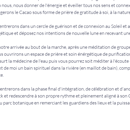
ous, nous donner de l'énergie et éveiller tous nos sens et connex
rons le Cacao sous forme de prière de gratitude à soi, à la nature e
ntrerons dans un cercle de guérison et de connexion au Soleil et a
étique et déposez nos intentions de nouvelle lune en recevant un
otre arrivée au bout de la marche, après une méditation de groupe 
ouvrirons un espace de prière et soin énérgétique de purification a
urt la médecine de l'eau puis vous pourrez soit méditer à l'écoute
t de moi un bain spirituel dans la rivière (en maillot de bain), com
e. 
 entrerons dans la phase final d'intégration, de célébration et d'an
ck et redescendre à son propre rythme et pleinement aligné à son 
u parc botanique en remerciant les guardiens des lieux et la puiss