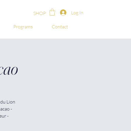
Log In
SHOP
Programs
Contact
cao
 du Lion
cacao -
eur -