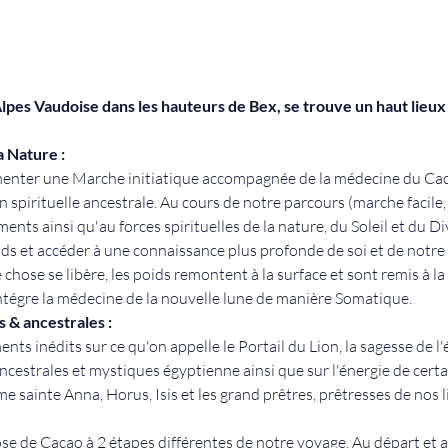
lpes Vaudoise dans les hauteurs de Bex, se trouve un haut lieux
a Nature :
imenter une Marche initiatique accompagnée de la médecine du Caca
 spirituelle ancestrale. Au cours de notre parcours (marche facile, 
nts ainsi qu'au forces spirituelles de la nature, du Soleil et du D
ids et accéder à une connaissance plus profonde de soi et de notre
ose se libère, les poids remontent à la surface et sont remis à la 
 intégre la médecine de la nouvelle lune de manière Somatique.
 & ancestrales : 
s inédits sur ce qu'on appelle le Portail du Lion, la sagesse de l'ét
estrales et mystiques égyptienne ainsi que sur l'énergie de certa
sainte Anna, Horus, Isis et les grand prêtres, prêtresses de nos l
e de Cacao à 2 étapes différentes de notre voyage. Au départ et